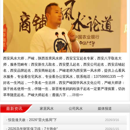
西安风水大师，严峻，陕西首席风水师，西安宝宝起名专家，西安八字取名大
师，服务范畴有：西安新生儿取名，西安婴儿起名，西安公司起名，西安店铺起
名，西安品牌起名，西安商标起名，严峻老师为西安第一风水师，提供上么看风
水服务，专业看住宅风水，专业看办公室风水，联系电话：13759991335 一个
好名一生鸿运，一个美名一生吉祥，西安严峻国学风水文化公司，严峻大师讲：
孩子姓名使用一生，伴随一生，新晋爸爸妈妈给孩子起名一定要严谨慎重，切勿
草率随意起名。严峻大师起名：遵循八字，...
详细>>
最新资讯
家居风水
公司风水
媒体报道
·
惊蛰逢天赦：2026“雷火炼局”下
2026/3/16
·
2026马年财富保卫战：7大致命“
2026/1/15