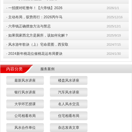
·
一招摆对旺整年！【六帝钱】2026
2026/1/1
·
主动布局，驭势而行：2026丙午马
2025/12/16
·
六帝钱正确摆放方法与禁忌
2025/12/1
·
如果我家西北方是厕所，该如何化解？
2025/9/19
·
风水游年歌诀（上）宅命星图，西安取
2024/7/15
·
2024新年桃花位催桃花运布局要诀
2024/1/30
内容分类
服务案例
最新风水讲座
楼盘风水讲座
银行风水讲座
汽车风水讲座
大学环艺授课
名人风水交流
公司相看布局
住宅相看布局
风水合作单位
杂志发表文章