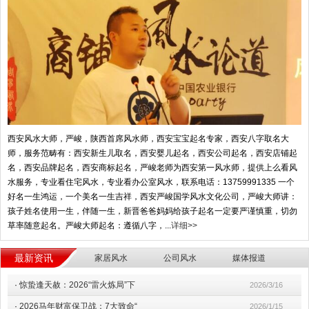
西安风水大师，严峻，陕西首席风水师，西安宝宝起名专家，西安八字取名大
师，服务范畴有：西安新生儿取名，西安婴儿起名，西安公司起名，西安店铺起
名，西安品牌起名，西安商标起名，严峻老师为西安第一风水师，提供上么看风
水服务，专业看住宅风水，专业看办公室风水，联系电话：13759991335 一个
好名一生鸿运，一个美名一生吉祥，西安严峻国学风水文化公司，严峻大师讲：
孩子姓名使用一生，伴随一生，新晋爸爸妈妈给孩子起名一定要严谨慎重，切勿
草率随意起名。严峻大师起名：遵循八字，...
详细>>
最新资讯
家居风水
公司风水
媒体报道
·
惊蛰逢天赦：2026“雷火炼局”下
2026/3/16
·
2026马年财富保卫战：7大致命“
2026/1/15