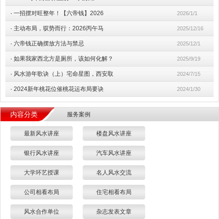
·
一招摆对旺整年！【六帝钱】2026
2026/1/1
·
主动布局，驭势而行：2026丙午马
2025/12/16
·
六帝钱正确摆放方法与禁忌
2025/12/1
·
如果我家西北方是厕所，该如何化解？
2025/9/19
·
风水游年歌诀（上）宅命星图，西安取
2024/7/15
·
2024新年桃花位催桃花运布局要诀
2024/1/30
内容分类
服务案例
最新风水讲座
楼盘风水讲座
银行风水讲座
汽车风水讲座
大学环艺授课
名人风水交流
公司相看布局
住宅相看布局
风水合作单位
杂志发表文章